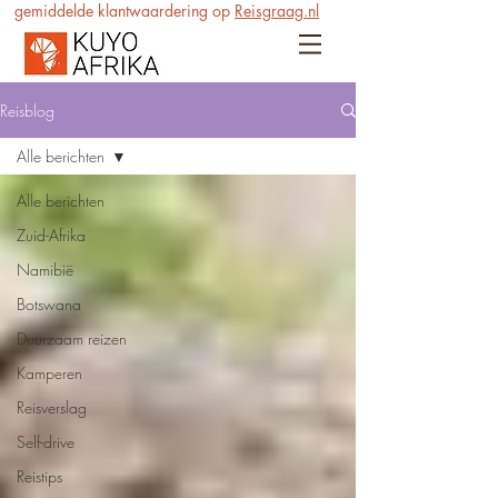
gemiddelde klantwaardering op
Reisgraag.nl
Reisblog
Alle berichten
Alle berichten
Zuid-Afrika
Namibië
Botswana
Duurzaam reizen
Kamperen
Reisverslag
Self-drive
Reistips