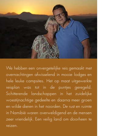
We hebben een onvergetelijke reis gemaakt met
overnachtingen afwisselend in mooie lodges en
hele leuke campsites. Het op maat uitgewerkte
reisplan was tot in de puntjes geregeld.
Schitterende landschappen in het zuidelijke
woestijnachtige gedeelte en daarna meer groen
en wilde dieren in het noorden. De rust en ruimte
in Namibië waren overweldigend en de mensen
zeer vriendelijk. Een veilig land om doorheen te
reizen.