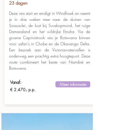
23 dagen
Deze reis start en eindigt in Windhoek en neemt
je in drie weken mee naar de duinen van
Sossusvlei, de kust bij Swakopmund, het ruige
Damaraland en het wildrijke Etosha. Via de
groene Caprivistrook reis je Botswana binnen
voor safari’s in Chobe en de Okavango Delta.
Een bezoek aan de Victoriawatervallen is
onderweg een prachtig extra hoogtepunt. Deze
route combineert het beste van Namibië en
Botswana.
Vanaf:
Meer informatie
€ 2.470,- p.p.