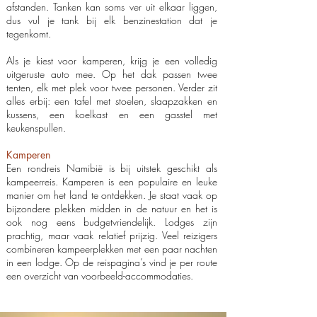
afstanden. Tanken kan soms ver uit elkaar liggen,
dus vul je tank bij elk benzinestation dat je
tegenkomt.
Als je kiest voor kamperen, krijg je een volledig
uitgeruste auto mee. Op het dak passen twee
tenten, elk met plek voor twee personen. Verder zit
alles erbij: een tafel met stoelen, slaapzakken en
kussens, een koelkast en een gasstel met
keukenspullen.
Kamperen
Een rondreis Namibië is bij uitstek geschikt als
kampeerreis. Kamperen is een populaire en leuke
manier om het land te ontdekken. Je staat vaak op
bijzondere plekken midden in de natuur en het is
ook nog eens budgetvriendelijk. Lodges zijn
prachtig, maar vaak relatief prijzig. Veel reizigers
combineren kampeerplekken met een paar nachten
in een lodge. Op de reispagina’s vind je per route
een overzicht van voorbeeld-accommodaties.