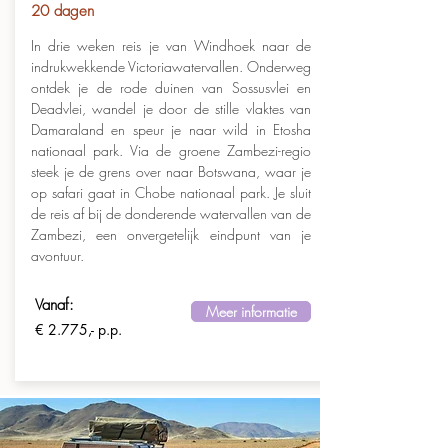
20 dagen
In drie weken reis je van Windhoek naar de
indrukwekkende Victoriawatervallen. Onderweg
ontdek je de rode duinen van Sossusvlei en
Deadvlei, wandel je door de stille vlaktes van
Damaraland en speur je naar wild in Etosha
nationaal park. Via de groene Zambezi-regio
steek je de grens over naar Botswana, waar je
op safari gaat in Chobe nationaal park. Je sluit
de reis af bij de donderende watervallen van de
Zambezi, een onvergetelijk eindpunt van je
avontuur.
Vanaf:
Meer informatie
€ 2.775,- p.p.