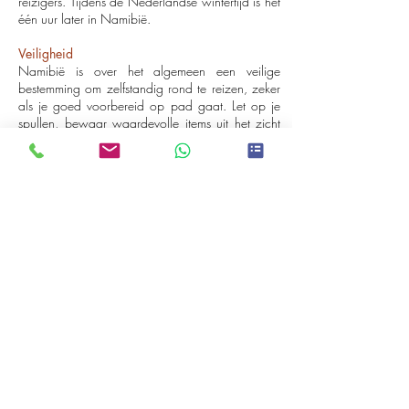
reizigers. Tijdens de Nederlandse wintertijd is het
één uur later in Namibië.
Veiligheid
Namibië is over het algemeen een veilige
bestemming om zelfstandig rond te reizen, zeker
als je goed voorbereid op pad gaat. Let op je
spullen, bewaar waardevolle items uit het zicht
en neem alleen mee wat je nodig hebt. Een
moneybelt onder je kleding is handig voor
belangrijke papieren en contant geld. Zorg dat
je kopieën of scans van je paspoort en
reisdocumenten bij je hebt. Vermijd het rijden na
zonsondergang, want de meeste wegen zijn
onverlicht en dieren steken regelmatig
onverwacht over. Met een beetje gezond
verstand en de juiste voorzorgsmaatregelen kun
je hier ontspannen en veilig reizen.
​Vaccinaties en malaria
Voor Namibië zijn geen vaccinaties verplicht,
tenzij je in de zeven dagen vóór aankomst in
Namibië in een land bent geweest waar gele
koorts voorkomt. In dat geval is een vaccinatie