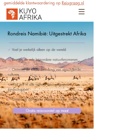
gemiddelde klantwaardering op
Reisgraag.nl
Rondreis Namibië: Uitgestrekt Afrika
✔
Voel je werkelijk alleen op de wereld
✔
Bezoek de vele bijzondere natuurfenomenen
✔
Ontmoet de lokale bevolking van verschillende
culturen
✔
Rijd zelf in alle vrijheid door uitgestrekte
landschappen
✔
Overnacht op unieke plekken midden in de natuur
Gratis reisvoorstel op maat