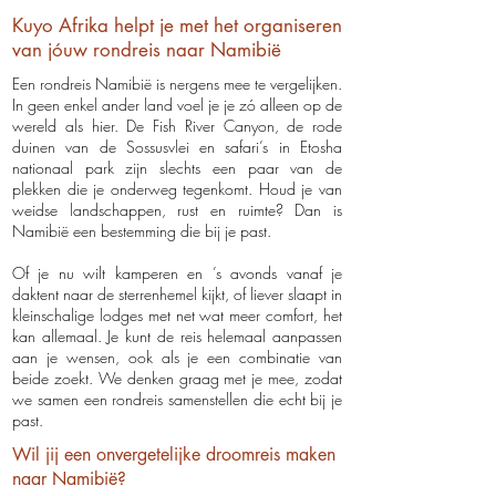
Kuyo Afrika helpt je met het organiseren
van jóuw rondreis naar Namibië
Een rondreis Namibië is nergens mee te vergelijken.
In geen enkel ander land voel je je zó alleen op de
wereld als hier. De Fish River Canyon, de rode
duinen van de Sossusvlei en safari’s in Etosha
nationaal park zijn slechts een paar van de
plekken die je onderweg tegenkomt. Houd je van
weidse landschappen, rust en ruimte? Dan is
Namibië een bestemming die bij je past.
Of je nu wilt kamperen en ’s avonds vanaf je
daktent naar de sterrenhemel kijkt, of liever slaapt in
kleinschalige lodges met net wat meer comfort, het
kan allemaal. Je kunt de reis helemaal aanpassen
aan je wensen, ook als je een combinatie van
beide zoekt. We denken graag met je mee, zodat
we samen een rondreis samenstellen die echt bij je
past.
Wil jij een onvergetelijke droomreis maken
naar Namibië?