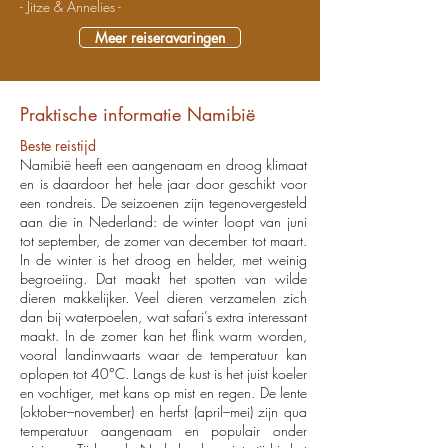
- Jitze & Annelies -
Meer reiseravaringen
Praktische informatie Namibië
Beste reistijd
Namibië heeft een aangenaam en droog klimaat
en is daardoor het hele jaar door geschikt voor
een rondreis. De seizoenen zijn tegenovergesteld
aan die in Nederland: de winter loopt van juni
tot september, de zomer van december tot maart.
In de winter is het droog en helder, met weinig
begroeiing. Dat maakt het spotten van wilde
dieren makkelijker. Veel dieren verzamelen zich
dan bij waterpoelen, wat safari’s extra interessant
maakt. In de zomer kan het flink warm worden,
vooral landinwaarts waar de temperatuur kan
oplopen tot 40°C. Langs de kust is het juist koeler
en vochtiger, met kans op mist en regen. De lente
(oktober–november) en herfst (april–mei) zijn qua
temperatuur aangenaam en populair onder