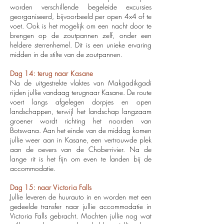
worden verschillende begeleide excursies
georganiseerd, bijvoorbeeld per open 4x4 of te
voet. Ook is het mogelijk om een nacht door te
brengen op de zoutpannen zelf, onder een
heldere sterrenhemel. Dit is een unieke ervaring
midden in de stilte van de zoutpannen.
Dag 14: terug naar Kasane
Na de uitgestrekte vlaktes van Makgadikgadi
rijden jullie vandaag terugnaar Kasane. De route
voert langs afgelegen dorpjes en open
landschappen, terwijl het landschap langzaam
groener wordt richting het noorden van
Botswana. Aan het einde van de middag komen
jullie weer aan in Kasane, een vertrouwde plek
aan de oevers van de Chobe-rivier. Na de
lange rit is het fijn om even te landen bij de
accommodatie.
Dag 15: naar Victoria Falls
Jullie leveren de huurauto in en worden met een
gedeelde transfer naar jullie accommodatie in
Victoria Falls gebracht. Mochten jullie nog wat