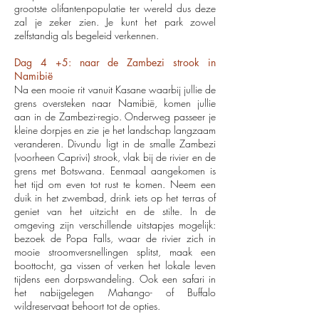
grootste olifantenpopulatie ter wereld dus deze
zal je zeker zien. Je kunt het park zowel
zelfstandig als begeleid verkennen.
Dag 4 +5: naar de Zambezi strook in
Namibië
Na een mooie rit vanuit Kasane waarbij jullie de
grens oversteken naar Namibië, komen jullie
aan in de Zambezi-regio.
Onderweg passeer je
kleine dorpjes en zie je het landschap langzaam
veranderen. Divundu ligt in de smalle Zambezi
(voorheen Caprivi) strook, vlak bij de rivier en de
grens met Botswana. Eenmaal aangekomen is
het tijd om even tot rust te komen. Neem een
duik in het zwembad, drink iets op het terras of
geniet van het uitzicht en de stilte. In de
omgeving zijn verschillende uitstapjes mogelijk:
bezoek de Popa Falls, waar de rivier zich in
mooie stroomversnellingen splitst, maak een
boottocht, ga vissen of verken het lokale leven
tijdens een dorpswandeling. Ook een safari in
het nabijgelegen Mahango- of Buffalo
wildreservaat behoort tot de opties.