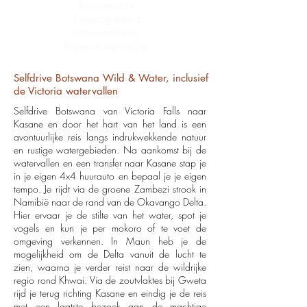
Reisoverzicht
Dagprogramma
Accommodaties
Prijzen & werkwijze
Selfdrive Botswana Wild & Water, inclusief
de Victoria watervallen
Selfdrive Botswana van Victoria Falls naar
Kasane en door het hart van het land is een
avontuurlijke reis langs indrukwekkende natuur
en rustige watergebieden. Na aankomst bij de
watervallen en een transfer naar Kasane stap je
in je eigen 4x4 huurauto en bepaal je je eigen
tempo. Je rijdt via de groene Zambezi strook in
Namibië naar de rand van de Okavango Delta.
Hier ervaar je de stilte van het water, spot je
vogels en kun je per mokoro of te voet de
omgeving verkennen. In Maun heb je de
mogelijkheid om de Delta vanuit de lucht te
zien, waarna je verder reist naar de wildrijke
regio rond Khwai. Via de zoutvlaktes bij Gweta
rijd je terug richting Kasane en eindig je de reis
met een laatste bezoek aan de machtige