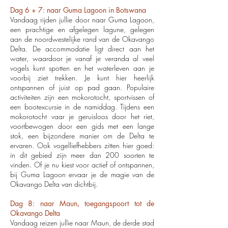
Dag 6 + 7: naar Guma Lagoon in Botswana
Vandaag rijden jullie door naar Guma Lagoon,
een prachtige en afgelegen lagune, gelegen
aan de noordwestelijke rand van de Okavango
Delta. De accommodatie ligt direct aan het
water, waardoor je vanaf je veranda al veel
vogels kunt spotten en het waterleven aan je
voorbij ziet trekken. Je kunt hier heerlijk
ontspannen of juist op pad gaan. Populaire
activiteiten zijn een mokorotocht, sportvissen of
een bootexcursie in de namiddag. Tijdens een
mokorotocht vaar je geruisloos door het riet,
voortbewogen door een gids met een lange
stok, een bijzondere manier om de Delta te
ervaren. Ook vogelliefhebbers zitten hier goed:
in dit gebied zijn meer dan 200 soorten te
vinden. Of je nu kiest voor actief of ontspannen,
bij Guma Lagoon ervaar je de magie van de
Okavango Delta van dichtbij.
Dag 8: naar Maun, toegangspoort tot de
Okavango Delta
Vandaag reizen jullie naar Maun, de derde stad