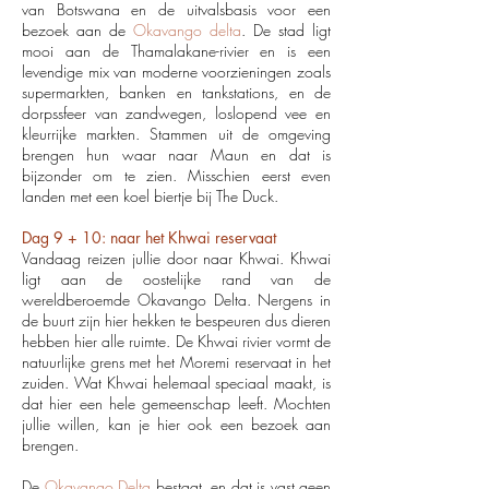
van Botswana en de uitvalsbasis voor een
bezoek aan de
Okavango delta
. De stad ligt
mooi aan de Thamalakane-rivier en is een
levendige mix van moderne voorzieningen zoals
supermarkten, banken en tankstations, en de
dorpssfeer van zandwegen, loslopend vee en
kleurrijke markten. Stammen uit de omgeving
brengen hun waar naar Maun en dat is
bijzonder om te zien. Misschien eerst even
landen met een koel biertje bij The Duck.
Dag 9 + 10: naar het Khwai reservaat
Vandaag reizen jullie door naar Khwai. Khwai
ligt aan de oostelijke rand van de
wereldberoemde Okavango Delta. Nergens in
de buurt zijn hier hekken te bespeuren dus dieren
hebben hier alle ruimte. De Khwai rivier vormt de
natuurlijke grens met het Moremi reservaat in het
zuiden. Wat Khwai helemaal speciaal maakt, is
dat hier een hele gemeenschap leeft. Mochten
jullie willen, kan je hier ook een bezoek aan
brengen.
De
Okavango Delta
bestaat, en dat is vast geen