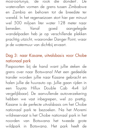
mosi-oa-tunya, ‘de rook die dondert’. De
watervallen vormen de grens tussen Zimbabwe
en Zambia en behoren tot de breedste ter
wereld. In het regenseizoen stort hier per minuut
wel 500 miljoen liter water 128 meter naar
beneden. Vanaf goed aangelegde
wandelpaden heb je op verschillende plekken
prachtig uitzicht, waaronder Danger Point, waar
je de watermuur van dichtbij ervaart.
Dag 3: naar Kasane, uitvalsbasis voor Chobe
nationaal park
Paspoorten bij de hand want jullie steken de
grens over naar Botswana! Met een gedeelde
transfer worden jullie naar Kasane gebracht en
halen jullie de huurauto op. Jullie gaan rijden in
een Toyota Hillux Double Cab 4x4 (of
vergelijkbaar). De aanvullende autoverzekering
hebben we vast inbegrepen, wel zo prettig.
Kasane is de perfecte uitvalsbasis om het Chobe
nationaal park te bezoeken. Na het Moremi
wildreservaat is het Chobe nationaal park in het
noorden van Botswana het tweede grote
wildpark in Botswana. Het park heeft de