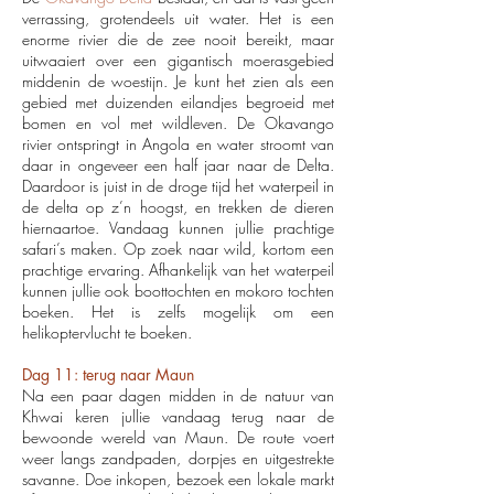
verrassing, grotendeels uit water. Het is een
enorme rivier die de zee nooit bereikt, maar
uitwaaiert over een gigantisch moerasgebied
middenin de woestijn. Je kunt het zien als een
gebied met duizenden eilandjes begroeid met
bomen en vol met wildleven. De Okavango
rivier ontspringt in Angola en water stroomt van
daar in ongeveer een half jaar naar de Delta.
Daardoor is juist in de droge tijd het waterpeil in
de delta op z’n hoogst, en trekken de dieren
hiernaartoe. Vandaag kunnen jullie prachtige
safari’s maken. Op zoek naar wild, kortom een
prachtige ervaring. Afhankelijk van het waterpeil
kunnen jullie ook boottochten en mokoro tochten
boeken. Het is zelfs mogelijk om een
helikoptervlucht te boeken.
Dag 11: terug naar Maun
Na een paar dagen midden in de natuur van
Khwai keren jullie vandaag terug naar de
bewoonde wereld van Maun. De route voert
weer langs zandpaden, dorpjes en uitgestrekte
savanne. Doe inkopen, bezoek een lokale markt