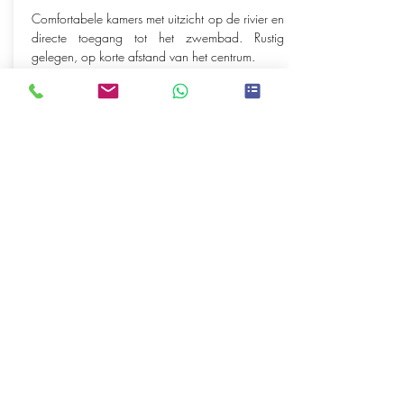
Comfortabele kamers met uitzicht op de rivier en
directe toegang tot het zwembad. Rustig
gelegen, op korte afstand van het centrum.
Khwai - Khwai Guesthouse
Lodge
Nette en ruime kamers met toegang tot het