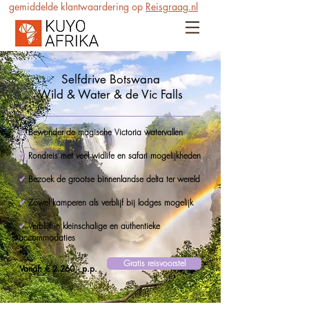
gemiddelde klantwaardering op
Reisgraag.nl
Selfdrive Botswana
Wild & Water & de Vic Falls
✔
Bewonder de magische Victoria watervallen
✔
Rondreis met veel widlife en safari mogelijkheden
✔
Bezoek de grootse binnenlandse delta ter wereld
✔
Zowel kamperen als verblijf bij lodges mogelijk
✔
Verblijf in kleinschalige en authentieke
accommodaties
Gratis reisvoorstel
Vanaf: € 2.260,- p.p.