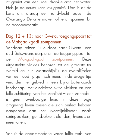
of geniet van een koel drankje aan het water.
Heb je de eerste keer iets gemist? Dan is dit de
kans om alsnog een rondvlucht boven de
Okavango Delta te maken of te ontspannen bij
de accommodatie.
Dag 12 + 13: naar Gweta, toegangspoort tot
de Makgadikgadi zoutpannen
Vandaag reizen jullie door naar Gweta, een
oud Botswaans dorpje en de toegangspoort tot
de
Makgadikgadi zoutpannen
. Deze
uitgestrekte vlaktes behoren tot de grootste ter
wereld en zijn waarschijnlijk de overblijfselen
van een oud, gigantisch meer. In de droge tijd
verandert het gebied in een bijna buitenaards
landschap, met eindeloze witte vlakken en een
felle schittering van het zonlicht – een zonnebril
is geen overbodige luxe. In deze ruige
omgeving leven dieren die zich perfect hebben
aangepast aan het woestijnklimaat, zoals
springbokken, gemsbokken, elanden, hyena’s en
meerkatten.
Vanuit de accommodatie waar jullie verblijven