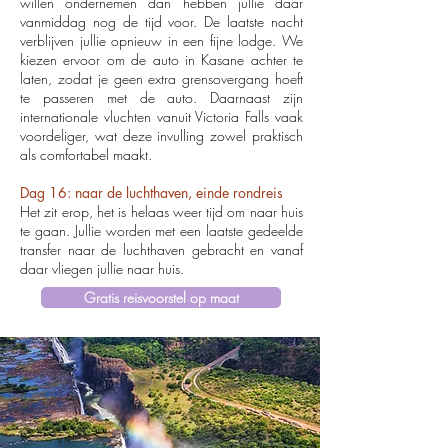
willen ondernemen dan hebben jullie daar
vanmiddag nog de tijd voor.
De laatste nacht
verblijven jullie opnieuw in een fijne lodge. We
kiezen ervoor om de auto in Kasane achter te
laten, zodat je geen extra grensovergang hoeft
te passeren met de auto. Daarnaast zijn
internationale vluchten vanuit Victoria Falls vaak
voordeliger, wat deze invulling zowel praktisch
als comfortabel maakt.
Dag 16: naar de luchthaven, einde rondreis
Het zit erop, het is helaas weer tijd om naar huis
te gaan. Jullie worden met een laatste gedeelde
transfer naar de luchthaven gebracht en vanaf
daar vliegen jullie naar huis.
Gratis reisvoorstel op maat