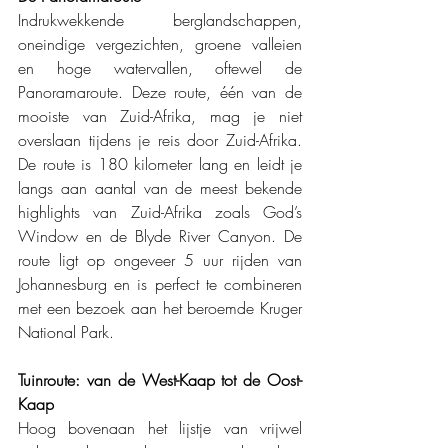
Indrukwekkende berglandschappen, 
oneindige vergezichten, groene valleien 
en hoge watervallen, oftewel de 
Panoramaroute. Deze route, één van de 
mooiste van Zuid-Afrika, mag je niet 
overslaan tijdens je reis door Zuid-Afrika. 
De route is 180 kilometer lang en leidt je 
langs aan aantal van de meest bekende 
highlights van Zuid-Afrika zoals God’s 
Window en de Blyde River Canyon. De 
route ligt op ongeveer 5 uur rijden van 
Johannesburg en is perfect te combineren 
met een bezoek aan het beroemde Kruger 
National Park. 
Tuinroute: van de West-Kaap tot de Oost-
Kaap
Hoog bovenaan het lijstje van vrijwel 