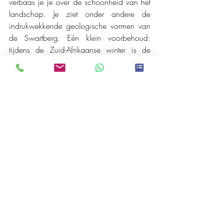
verbaas je je over de schoonheid van het 
landschap. Je ziet onder andere de 
indrukwekkende geologische vormen van 
de Swartberg. Eén klein voorbehoud: 
tijdens de Zuid-Afrikaanse winter is de 
Swartberg Pass af en toe gesloten wegens 
de sneeuw. 
#ZuidAfrika
#ChapmansPeakDrive
#PanoramaRoute
#Swartbergpass
#Route62
#GardenRoute
#Magoebaskloof
#Bezienswaardigheid
Zuid-Afrika
Recente blogposts
Alles weergeven