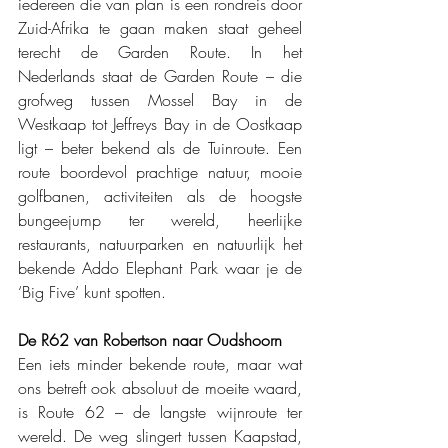
iedereen die van plan is een rondreis door 
Zuid-Afrika te gaan maken staat geheel 
terecht de Garden Route. In het 
Nederlands staat de Garden Route – die 
grofweg tussen Mossel Bay in de 
Westkaap tot Jeffreys Bay in de Oostkaap 
ligt – beter bekend als de Tuinroute. Een 
route boordevol prachtige natuur, mooie 
golfbanen, activiteiten als de hoogste 
bungeejump ter wereld, heerlijke 
restaurants, natuurparken en natuurlijk het 
bekende Addo Elephant Park waar je de 
‘Big Five’ kunt spotten.
De R62 van Robertson naar Oudshoorn
Een iets minder bekende route, maar wat 
ons betreft ook absoluut de moeite waard, 
is Route 62 – de langste wijnroute ter 
wereld. De weg slingert tussen Kaapstad, 