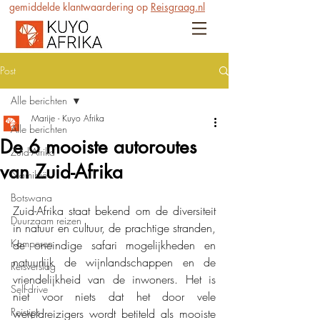
gemiddelde klantwaardering op
Reisgraag.nl
Post
Alle berichten
Marije - Kuyo Afrika
Alle berichten
De 6 mooiste autoroutes
Zuid-Afrika
van Zuid-Afrika
Namibië
Botswana
Zuid-Afrika staat bekend om de diversiteit 
Duurzaam reizen
in natuur en cultuur, de prachtige stranden, 
Kamperen
de oneindige safari mogelijkheden en 
natuurlijk de wijnlandschappen en de 
Reisverslag
vriendelijkheid van de inwoners. Het is 
Self-drive
niet voor niets dat het door vele 
Reistips
wereldreizigers wordt betiteld als mooiste 