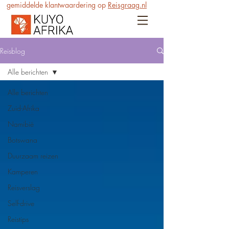
gemiddelde klantwaardering op
Reisgraag.nl
Reisblog
Alle berichten
Alle berichten
Zuid-Afrika
Namibië
Botswana
Duurzaam reizen
Kamperen
Reisverslag
Self-drive
Reistips