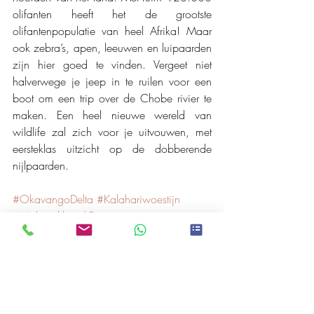
olifanten heeft het de grootste 
olifantenpopulatie van heel Afrika! Maar 
ook zebra’s, apen, leeuwen en luipaarden 
zijn hier goed te vinden. Vergeet niet 
halverwege je jeep in te ruilen voor een 
boot om een trip over de Chobe rivier te 
maken. Een heel nieuwe wereld van 
wildlife zal zich voor je uitvouwen, met 
eersteklas uitzicht op de dobberende 
nijlpaarden.
#OkavangoDelta
#Kalahariwoestijn
#MakgadikgadiPans
#ChobeNationalPark
#Wildlife
#Safari
#Botswana
Botswana