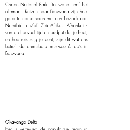
Chobe National Park. Botswana heeft het 
allemaal. Reizen naar Botswana zijn heel 
goed te combineren met een bezoek aan 
Namibië en/of Zuid-Afrika. Afhankelijk 
van de hoeveel tijd en budget dat je hebt, 
en hoe reislustig je bent, zijn dit wat ons 
betreft de onmisbare must-see & do’s in 
Botswana.  
Okavango Delta 
Het is verreweg de populairste regio in 