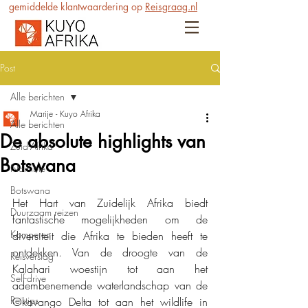
gemiddelde klantwaardering op
Reisgraag.nl
Post
Alle berichten
Marije - Kuyo Afrika
Alle berichten
De absolute highlights van
Zuid-Afrika
Botswana
Namibië
Botswana
Het Hart van Zuidelijk Afrika biedt 
Duurzaam reizen
fantastische mogelijkheden om de 
Kamperen
diversiteit die Afrika te bieden heeft te 
ontdekken. Van de droogte van de 
Reisverslag
Kalahari woestijn tot aan het 
Self-drive
adembenemende waterlandschap van de 
Reistips
Okavango Delta tot aan het wildlife in 