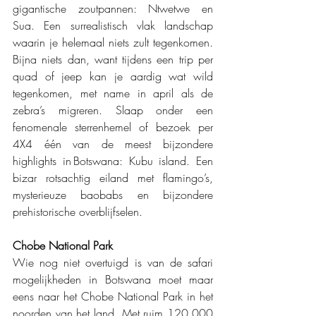
gigantische zoutpannen: Ntwetwe en 
Sua. Een surrealistisch vlak landschap 
waarin je helemaal niets zult tegenkomen. 
Bijna niets dan, want tijdens een trip per 
quad of jeep kan je aardig wat wild 
tegenkomen, met name in april als de 
zebra’s migreren. Slaap onder een 
fenomenale sterrenhemel of bezoek per 
4X4 één van de meest bijzondere 
highlights in Botswana: Kubu island. Een 
bizar rotsachtig eiland met flamingo’s, 
mysterieuze baobabs en bijzondere 
prehistorische overblijfselen.
Chobe National Park 
Wie nog niet overtuigd is van de safari 
mogelijkheden in Botswana moet maar 
eens naar het Chobe National Park in het 
noorden van het land. Met ruim 120.000 