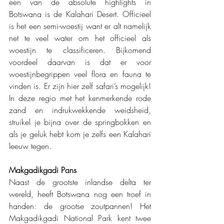
één van de absolute highlights in 
Botswana is de Kalahari Desert. Officieel 
is het een semi-woestij want er alt namelijk 
net te veel water om het officieel als 
woestijn te classificeren. Bijkomend 
voordeel daarvan is dat er voor 
woestijnbegrippen veel flora en fauna te 
vinden is. Er zijn hier zelf safari’s mogelijk! 
In deze regio met het kenmerkende rode 
zand en indrukwekkende weidsheid, 
struikel je bijna over de springbokken en 
als je geluk hebt kom je zelfs een Kalahari 
leeuw tegen.
Makgadikgadi Pans 
Naast de grootste inlandse delta ter 
wereld, heeft Botswana nog een troef in 
handen: de grootse zoutpannen! Het 
Makgadikgadi National Park kent twee 