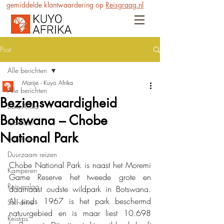
gemiddelde klantwaardering op
Reisgraag.nl
Post
Alle berichten
Marije - Kuyo Afrika
Alle berichten
Bezienswaardigheid
Zuid-Afrika
Botswana – Chobe
Namibië
National Park
Botswana
Duurzaam reizen
Chobe National Park is naast het Moremi 
Kamperen
Game Reserve het tweede grote en 
Reisverslag
daarnaast oudste wildpark in Botswana. 
Al sinds 1967 is het park beschermd 
Self-drive
natuurgebied en is maar liest 10.698 
Reistips