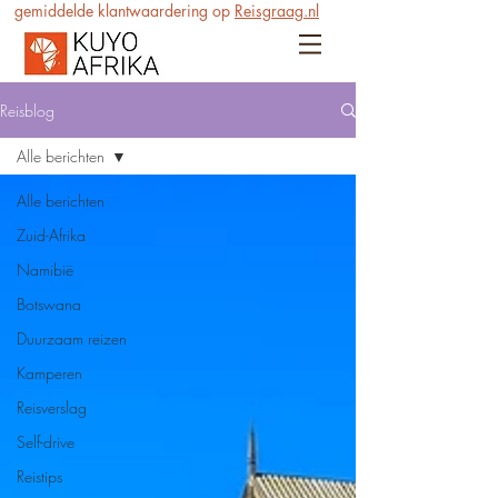
gemiddelde klantwaardering op
Reisgraag.nl
Reisblog
Alle berichten
Alle berichten
Zuid-Afrika
Namibië
Botswana
Duurzaam reizen
Kamperen
Reisverslag
Self-drive
Reistips